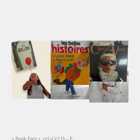
« Book Face » ce1-Ce2 D – E .