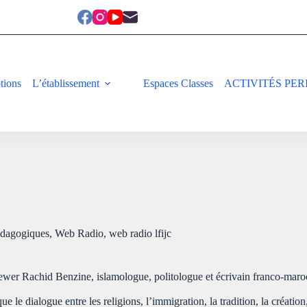
ptions
L’établissement
Espaces Classes
ACTIVITÉS PER
édagogiques
,
Web Radio
,
web radio lfijc
ewer Rachid Benzine, islamologue, politologue et écrivain franco-marocai
le dialogue entre les religions, l’immigration, la tradition, la création,