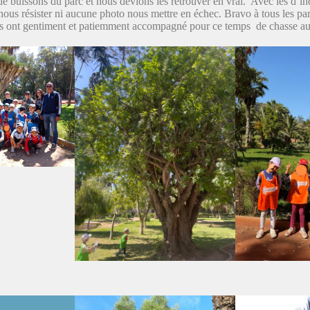
de buissons du parc et nous devions les retrouver en vrai. Avec les d’in
ous résister ni aucune photo nous mettre en échec. Bravo à tous les par
us ont gentiment et patiemment accompagné pour ce temps de chasse au