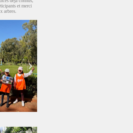
dices déjà connus,
ticipants et merci
x arbres.