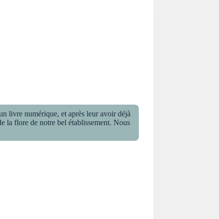
n livre numérique, et après leur avoir déjà
e la flore de notre bel établissement. Nous