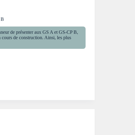
 B
nneur de présenter aux GS A et GS-CP B,
 cours de construction. Ainsi, les plus