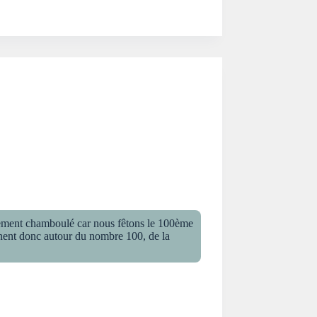
alement chamboulé car nous fêtons le 100ème
urnent donc autour du nombre 100, de la