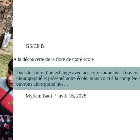
GS/CP B
A la découverte de la flore de notre école
Dans le cadre d’un échange avec nos correspondants à travers u
photographié et présenté notre école, nous voici à la conquête d
ouvrons alors grand nos…
Myriam Badi
avril 16, 2026