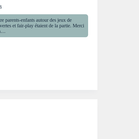
B
tre parents-enfants autour des jeux de
es et fair-play étaient de la partie. Merci
 à…