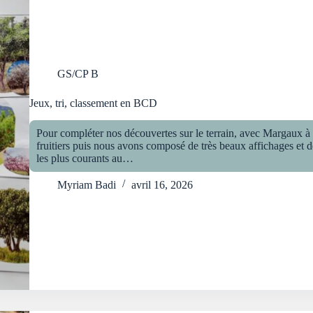
GS/CP B
Jeux, tri, classement en BCD
Pour compléter nos découvertes sur le terrain, avec Margaux à
fruitiers puis nous avons composé de très beaux affichages et de 
les plus courants au…
Myriam Badi
avril 16, 2026