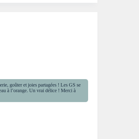
serie, goûter et joies partagées ! Les GS se
au à l’orange. Un vrai délice ! Merci à