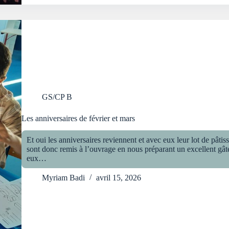
GS/CP B
Les anniversaires de février et mars
Et oui les anniversaires reviennent et avec eux leur lot de pâtis
sont donc remis à l’ouvrage en nous préparant un excellent gâte
eux…
Myriam Badi
avril 15, 2026