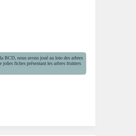
 la BCD, nous avons joué au loto des arbres
jolies fiches présentant les arbres fruitiers