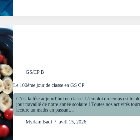
GS/CP B
Le 100ème jour de classe en GS CP
C’est la fête aujourd’hui en classe. L’emploi du temps est tot
jour travaillé de notre année scolaire ! Toutes nos activités to
lecture au maths en passant…
Myriam Badi
avril 15, 2026