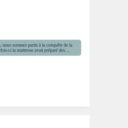
s, nous sommes partis à la conquête de la
 fois-ci la maitresse avait préparé des…