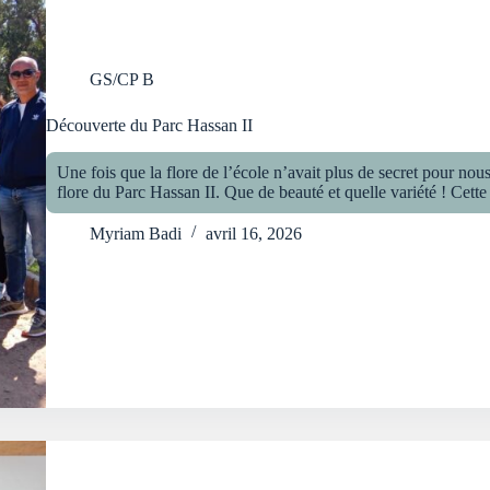
GS/CP B
Découverte du Parc Hassan II
Une fois que la flore de l’école n’avait plus de secret pour nou
flore du Parc Hassan II. Que de beauté et quelle variété ! Cette
Myriam Badi
avril 16, 2026