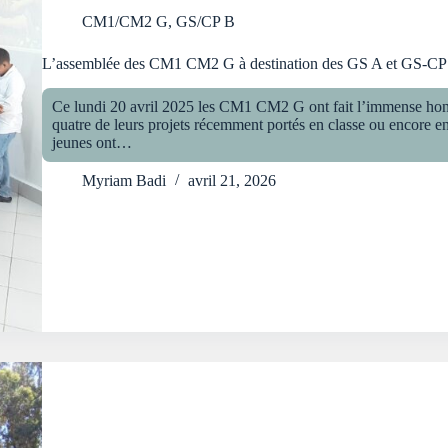
CM1/CM2 G
,
GS/CP B
L’assemblée des CM1 CM2 G à destination des GS A et GS-CP
Ce lundi 20 avril 2025 les CM1 CM2 G ont fait l’immense ho
quatre de leurs projets récemment portés en classe ou encore en
jeunes ont…
Myriam Badi
avril 21, 2026