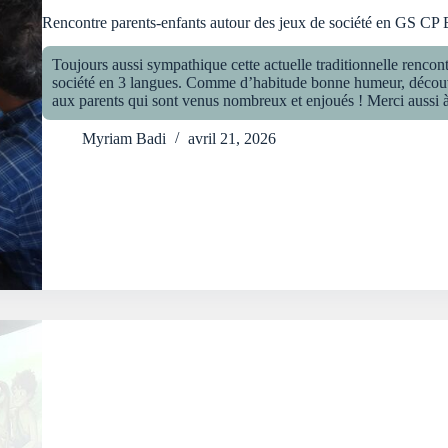
Rencontre parents-enfants autour des jeux de société en GS CP 
Toujours aussi sympathique cette actuelle traditionnelle rencon
société en 3 langues. Comme d’habitude bonne humeur, découvert
aux parents qui sont venus nombreux et enjoués ! Merci aussi
Myriam Badi
avril 21, 2026