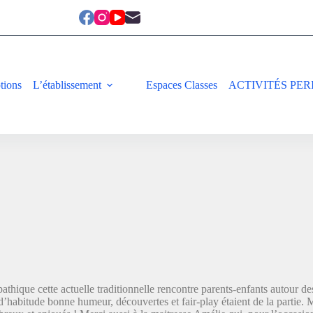
ptions
L’établissement
Espaces Classes
ACTIVITÉS PER
thique cette actuelle traditionnelle rencontre parents-enfants autour de
habitude bonne humeur, découvertes et fair-play étaient de la partie. 