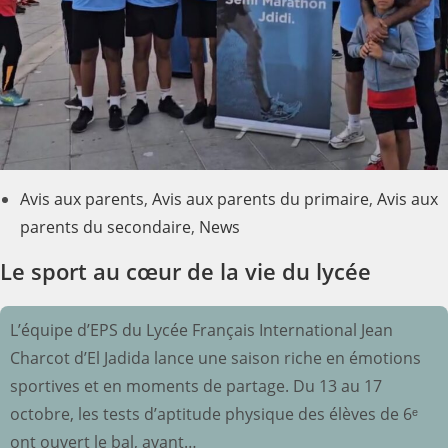
Avis aux parents
,
Avis aux parents du primaire
,
Avis aux
parents du secondaire
,
News
Le sport au cœur de la vie du lycée
L’équipe d’EPS du Lycée Français International Jean
Charcot d’El Jadida lance une saison riche en émotions
sportives et en moments de partage. Du 13 au 17
octobre, les tests d’aptitude physique des élèves de 6ᵉ
ont ouvert le bal, avant…