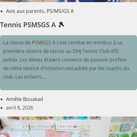
Avis aux parents
,
PS/MS/GS A
Tennis PSMSGS A 🎾
La classe de PSMSGS A s’est rendue en minibus à sa
première séance de tennis au DHJ Tennis Club d’El
Jadida. Les élèves étaient contents de pouvoir profiter
de cette séance d’initiation encadrée par les coachs du
club. Les enfants…
Amélie Bouakad
avril 8, 2026