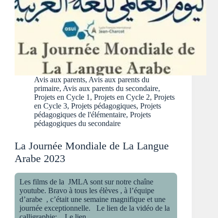
Avis aux parents
,
Avis aux parents du
primaire
,
Avis aux parents du secondaire
,
Projets en Cycle 1
,
Projets en Cycle 2
,
Projets
en Cycle 3
,
Projets pédagogiques
,
Projets
pédagogiques de l'élémentaire
,
Projets
pédagogiques du secondaire
La Journée Mondiale de La Langue
Arabe 2023
Les films de la JMLA sont sur notre chaîne
youtube. Bravo à tous les élèves , à l’équipe
d’arabe , c’était une semaine magnifique et une
journée exceptionnelle. Le lien de la vidéo de la
calligraphie: Le lien…