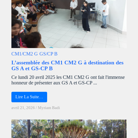
CM1/CM2 G
GS/CP B
L’assemblée des CM1 CM2 G à destination des
GS A et GS-CP B
Ce lundi 20 avril 2025 les CM1 CM2 G ont fait l'immense
honneur de présenter aux GS A et GS-CP ...
Lire La Suite…
avril 21, 2026
/
Myriam Badi