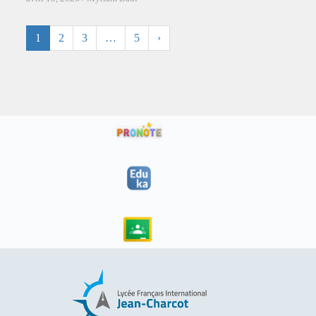
1
2
3
…
5
›